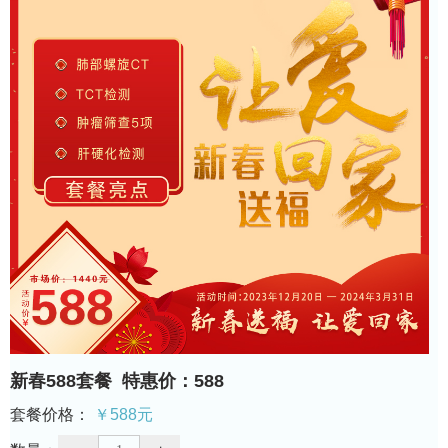
新春588套餐
特惠价：588
套餐价格：
￥588元