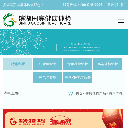
滨湖国宾健康体检欢迎您！
服务热线：400-016-9996
登录
注册
免费预约
免费咨询
特惠套餐
中青年套餐
专项检查套餐
高端体检套餐
中老年套餐
尊享VIP充值服务
特惠套餐
首页
>
健康体检产品
>
特惠套餐